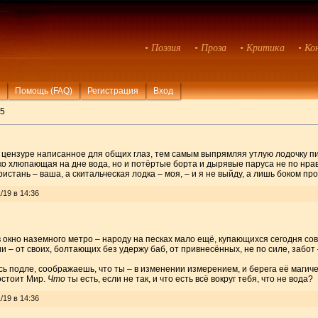
• Поэзия
• Проза
• Критика
• Ко
Помощь (FAQ)
Регистрация
Вход
5
 цензуре написанное для общих глаз, тем самым выпрямляя утлую лодочку п
лько хлюпающая на дне вода, но и потёртые борта и дырявые паруса не по нра
ристань – ваша, а скитальческая лодка – моя, – и я не выйду, а лишь боком про
/19 в 14:36
в окно наземного метро – народу на песках мало ещё, купающихся сегодня совсе
ии – от своих, болтающих без удержу баб, от привнесённых, не по силе, забо
сь подле, соображаешь, что ты – в изменении измерением, и берега её магич
остоит Мир.
Что
ты есть, если не так, и что есть всё вокруг тебя, что не вода?
/19 в 14:36