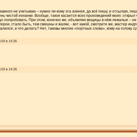
главного не учитываю – нужно ли кому эта ахинея, да всё пишу, и отсылаю, п
ень чистой изнанки. Вообще, такое касается всех произведений моих: открыл 
вкус попробовать. При этом, конечно же, объявляю вещицы в нём лежалые – не
герои, стало быть, тем смешны и жалки, - вот какой, смотрите же, мастер инд
алился, и что делать? Нет, таковы многие «портные слова», кому на голову су
/19 в 14:26
/19 в 14:26