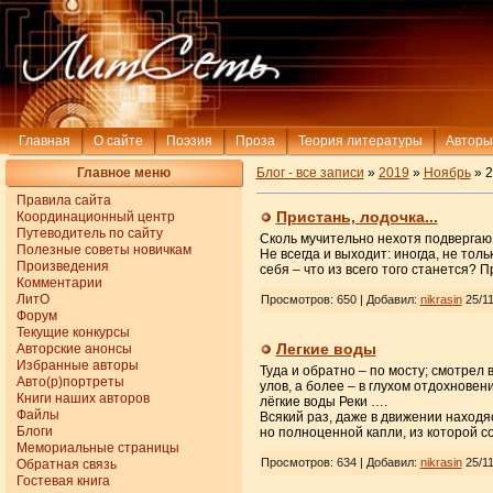
Главная
О сайте
Поэзия
Проза
Теория литературы
Авторы
Главное меню
Блог - все записи
»
2019
»
Ноябрь
»
2
Правила сайта
Пристань, лодочка...
Координационный центр
Путеводитель по сайту
Сколь мучительно нехотя подвергаю
Полезные советы новичкам
Не всегда и выходит: иногда, не то
Произведения
себя – что из всего того станется? П
Комментарии
ЛитО
Просмотров: 650 | Добавил:
nikrasin
25/11
Форум
Текущие конкурсы
Легкие воды
Авторские анонсы
Избранные авторы
Туда и обратно – по мосту; смотрел 
Авто(р)портреты
улов, а более – в глухом отдохновен
Книги наших авторов
лёгкие воды Реки ….
Файлы
Всякий раз, даже в движении находя
Блоги
но полноценной капли, из которой с
Мемориальные страницы
Просмотров: 634 | Добавил:
nikrasin
25/11
Обратная связь
Гостевая книга