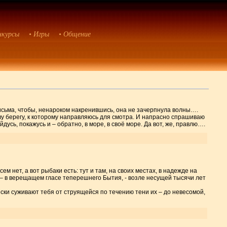
нкурсы
• Игры
• Общение
исьма, чтобы, ненароком накренившись, она не зачерпнула волны….
ву берегу, к которому направляюсь для смотра. И напрасно спрашиваю
йдусь, покажусь и – обратно, в море, в своё море. Да вот, же, правлю….
м нет, а вот рыбаки есть: тут и там, на своих местах, в надежде на
т – в верещащем гласе теперешнего Бытия, - возле несущей тысячи лет
ески суживают тебя от струящейся по течению тени их – до невесомой,