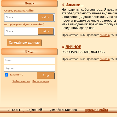
Поиск
Изнанки...
Не нравится собственное.... Я ведь 
Слово, фраза на сайте
эта убедительность имеет вид не оч
и потрогать, и даже понюхать и на 
Найти
прочим, в одном со мною размере, а 
меня чемоданчик, прямо на голову св
Автор [первые буквы никнейма]
нездешний среди нас.
Найти
Просмотров: 656 | Добавил:
nikrasin
25/11
Случайные данные
ЛИЧНОЕ
Вход
РАЗОЧАРОВАНИЕ, ЛЮБОВЬ...
Просмотров: 662 | Добавил:
nikrasin
25/11
запомнить
Вход
Забыл пароль
|
Регистрация
2013 © ПГ, Лис,
Леший
Дизайн © Koterina
Правила сайта