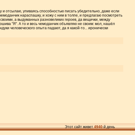
ишу и отсылаю, упиваясь способностью писать убедительно, даже если
чемоданчик нараспашку, и хожу с ним в толпе, и предлагаю посмотреть
 своими, а выдуманных разновеликих героев, да вещички, между
пошива "Я". А то и весь чемоданчик объявляю не своим: мол, нашёл
ндуки человеческого опыта падают, да я какой-то... иронически
Этот сайт живет
4940
-й день