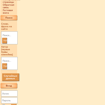
страницы
Обратная
связь
Гостевая
книга
Поиск
Слово,
фраза на
сайте
Найти
Автор
[первые
буквы
никнейма]
Найти
Случайные
данные
Вход