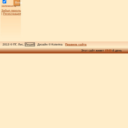
Вход
запомнить
Забыл пароль
|
Регистрация
2013 © ПГ, Лис,
Леший
Дизайн © Koterina
Правила сайта
Этот сайт живет
4940
-й день