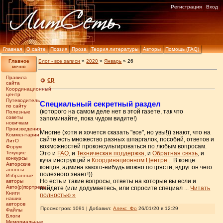
Регистрация
Вход
Главная
О сайте
Поэзия
Проза
Теория литературы
Авторы
Помощь (FAQ)
Главное
Блог - все записи
»
2020
»
Январь
»
26
меню
Правила
ср
сайта
Координационный
центр
Путеводитель
Специальный секретный раздел
по сайту
(которого на самом деле нет в этой газете, так что
Полезные
советы
запоминайте, пока чудом видите!)
новичкам
Произведения
Многие (хотя и хочется сказать "все", но увы!)) знают, что на
Комментарии
сайте есть множество разных шпаргалок, пособий, ответов и
ЛитО
возможностей проконсультироваться по любым вопросам.
Форум
Текущие
Это и
FAQ
, и
Техническая поддержка
, и
Обратная связь
, и
конкурсы
куча инструкций в
Координационном Центре
... В конце
Авторские
концов, админа какого-нибудь можно потрясти, вдруг он чего
анонсы
полезного знает!))
Избранные
Но есть и такие вопросы, ответы на которые вы если и
авторы
Авто(р)портреты
найдете (или додумаетесь, или спросите специал
...
Читать
Книги
полностью »
наших
авторов
Просмотров: 1091 | Добавил:
Алекс_Фо
26/01/20 в 12:29
Файлы
Блоги
Мемориальные