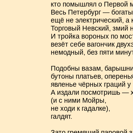
кто помышлял о Первой 
Весь Петербург — богаты
ещё не электрический, а 
Торговый Невский, змий 
И тройка вороных по мос
везёт себе вагончик дву
немодный, без пяти мину
Подобны вазам, барышни
бутоны платьев, оперень
явленье чёрных граций у
А издали посмотришь — х
(и с ними Мойры,
не ходи к гадалке),
галдят.
Зато гремящий паровой з