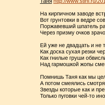
Таня
http://www.stihi.ru/2
На кирпичном заводе вст
Вот грунтовки в ведре со
Поржавевший шпатель ра
Через призму очков зрач
Ей уже не двадцать и не 
Как доска сухая резки че
Как гнилые груши обвисл
Над гармошкой жопы сме
Помнишь Таня как мы цел
А потом смеялись смотря
Звезды которые как и пр
Только пуговки чей-то ин