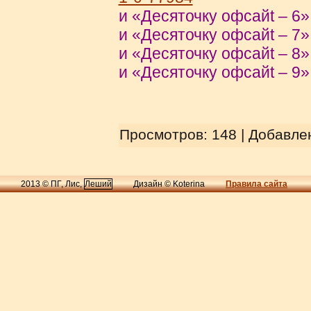
и «Десяточку офсайt – 6» 
и «Десяточку офсайt – 7» 
и «Десяточку офсайt – 8» 
и «Десяточку офсайt – 9» 
Просмотров
: 148 |
Добавле
2013 © ПГ, Лис,
Леший
Дизайн © Koterina
Правила сайта