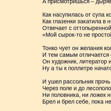
А присмотришься – дыряв
Как насупилась от супа к
Как глазенки закатила в 
Отвечает с оттопыренной
«Мой сырок-то не простой
Тонко чует он желания ко
И тем самым отличается 
Он художник, литератор и
Ну а ты к поллитре начат
И ушел рассольник прочь
Через поле и до лесопол
Ни половника, ни ложек н
Брел и брел себе, пока н