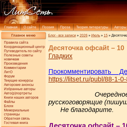
Главная
О сайте
Поэзия
Проза
Теория литературы
Авторы
Главное меню
Блог - все записи
»
2026
»
Июль
»
15
» Десяточка
Правила сайта
Десяточка офсайt – 10
Координационный центр
Путеводитель по сайту
Гладких
Полезные советы
новичкам
Произведения
Комментарии
Прокомментировать Д
ЛитО
Форум
https://litset.ru/publ/88-1-
Текущие конкурсы
Авторские анонсы
Избранные авторы
Очередное «осчас
Авто(р)портреты
Книги наших авторов
русскоговорящие (пишу
Файлы
Блоги
Не благодарите.
Мемориальные
страницы
Обратная связь
Гостевая книга
Десяточка офсайt – 1