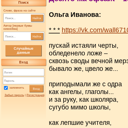
Поиск
Слово, фраза на сайте
Ольга Иванова:
Найти
Автор [первые буквы
* * *
https://vk.com/wall6
никнейма]
Найти
пускай истаяли черты,
Случайные
обледенело ложе –
данные
сквозь своды вечной мер
Вход
бывало же, цвело же...
приподымали же с одра
запомнить
Вход
как ангелы, глаголы...
Забыл пароль
|
Регистрация
и за руку, как школяра,
сугубо мимо школы,
как лепшие учителя,