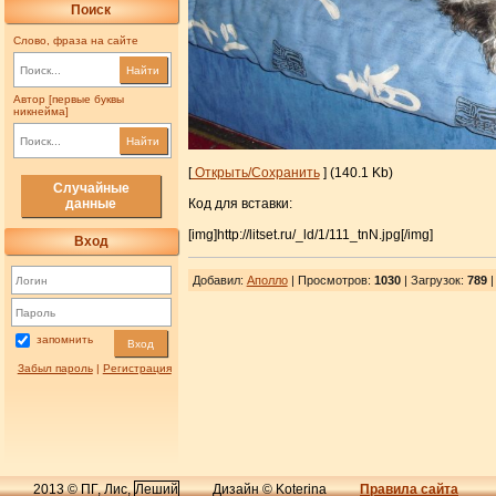
Поиск
Слово, фраза на сайте
Найти
Автор [первые буквы
никнейма]
Найти
[
Открыть/Сохранить
] (140.1 Kb)
Случайные
Код для вставки:
данные
[img]http://litset.ru/_ld/1/111_tnN.jpg[/img]
Вход
Добавил
:
Аполло
| Просмотров
:
1030
|
Загрузок
:
789
|
запомнить
Вход
Забыл пароль
|
Регистрация
2013 © ПГ, Лис,
Леший
Дизайн © Koterina
Правила сайта