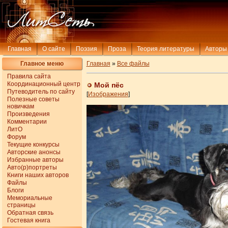
Главная
О сайте
Поэзия
Проза
Теория литературы
Авторы
Главное меню
Главная
»
Все файлы
Правила сайта
Координационный центр
Мой пёс
Путеводитель по сайту
[
Изображения
]
Полезные советы
новичкам
Произведения
Комментарии
ЛитО
Форум
Текущие конкурсы
Авторские анонсы
Избранные авторы
Авто(р)портреты
Книги наших авторов
Файлы
Блоги
Мемориальные
страницы
Обратная связь
Гостевая книга