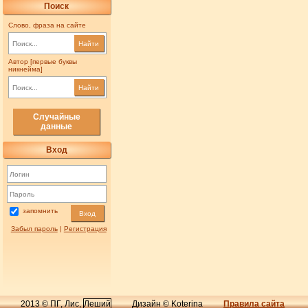
Поиск
Слово, фраза на сайте
Найти
Автор [первые буквы
никнейма]
Найти
Случайные
данные
Вход
запомнить
Вход
Забыл пароль
|
Регистрация
2013 © ПГ, Лис,
Леший
Дизайн © Koterina
Правила сайта