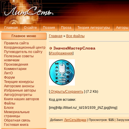
Главная
О сайте
Поэзия
Проза
Теория литературы
Авторы
Главное меню
Главная
»
Все файлы
Правила сайта
Координационный центр
ЗначокМастерСлова
Путеводитель по сайту
[
Изображения
]
Полезные советы
новичкам
Произведения
Комментарии
ЛитО
Форум
Текущие конкурсы
Авторские анонсы
Избранные авторы
[
Открыть/Сохранить
] (7.2 Kb)
Авто(р)портреты
Книги наших авторов
Код для вставки:
Файлы
Блоги
[img]http://litset.ru/_ld/19/1939_jNZ.jpg[/img]
Мемориальные
страницы
Добавил
:
ЛитСетьМедиа
| Просмотров
:
515
|
Загрузо
Обратная связь
Гостевая книга