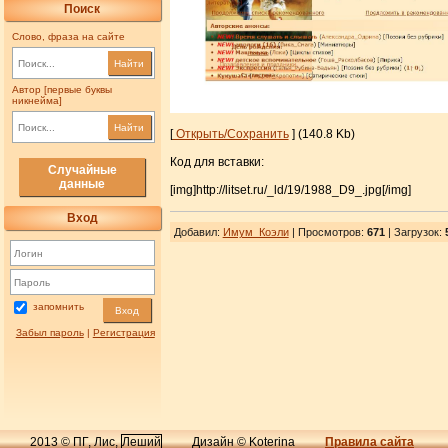
Поиск
Слово, фраза на сайте
Найти
Автор [первые буквы
никнейма]
Найти
[
Открыть/Сохранить
] (140.8 Kb)
Код для вставки:
Случайные
данные
[img]http://litset.ru/_ld/19/1988_D9_.jpg[/img]
Вход
Добавил
:
Имум_Коэли
| Просмотров
:
671
|
Загрузок
:
запомнить
Вход
Забыл пароль
|
Регистрация
2013 © ПГ, Лис,
Леший
Дизайн © Koterina
Правила сайта