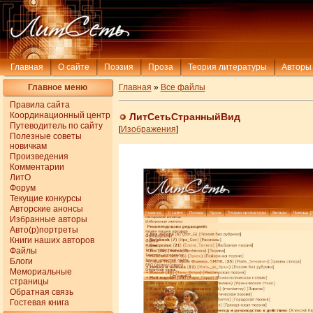
Главная
О сайте
Поэзия
Проза
Теория литературы
Авторы
Главное меню
Главная
»
Все файлы
Правила сайта
Координационный центр
ЛитСетьСтранныйВид
Путеводитель по сайту
[
Изображения
]
Полезные советы
новичкам
Произведения
Комментарии
ЛитО
Форум
Текущие конкурсы
Авторские анонсы
Избранные авторы
Авто(р)портреты
Книги наших авторов
Файлы
Блоги
Мемориальные
страницы
Обратная связь
Гостевая книга