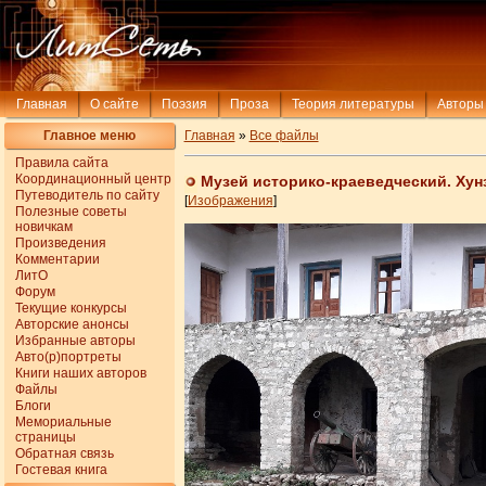
Главная
О сайте
Поэзия
Проза
Теория литературы
Авторы
Главное меню
Главная
»
Все файлы
Правила сайта
Координационный центр
Музей историко-краеведческий. Хун
Путеводитель по сайту
[
Изображения
]
Полезные советы
новичкам
Произведения
Комментарии
ЛитО
Форум
Текущие конкурсы
Авторские анонсы
Избранные авторы
Авто(р)портреты
Книги наших авторов
Файлы
Блоги
Мемориальные
страницы
Обратная связь
Гостевая книга