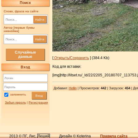
Поиск
Слово, фраза на сайте
Найти
Автор [первые буквы
никнейма]
Найти
Случайные
данные
[
Открыть/Сохранить
] (384.4 Kb)
Код для вставки:
Вход
[img]http://litset.ru/_ld/22/2205_20180707_113753.j
Добавил
:
Hellin
| Просмотров
:
442
|
Загрузок
:
454
| До
запомнить
Вход
Забыл пароль
|
Регистрация
2013 © ПГ, Лис,
Леший
Дизайн © Koterina
Правила сайта