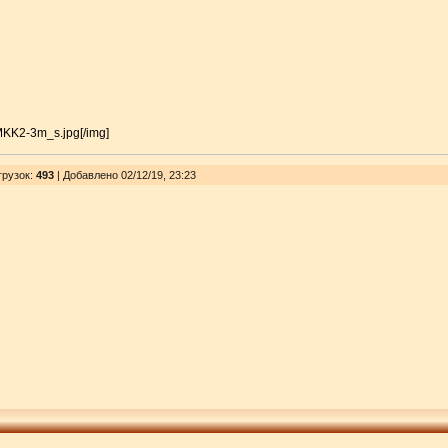
mMKK2-3m_s.jpg[/img]
грузок
:
493
| Добавлено 02/12/19, 23:23