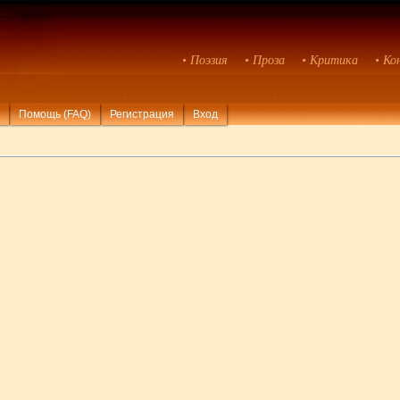
• Поэзия
• Проза
• Критика
• Ко
Помощь (FAQ)
Регистрация
Вход