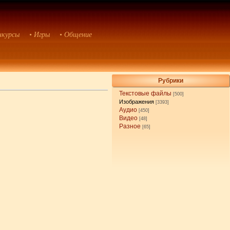
нкурсы
• Игры
• Общение
Рубрики
Текстовые файлы
[500]
Изображения
[3393]
Аудио
[450]
Видео
[48]
Разное
[65]