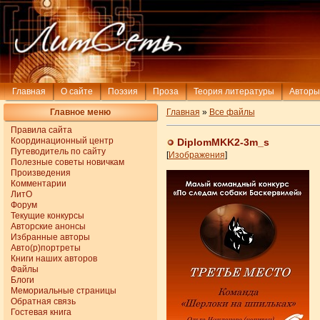
Главная
О сайте
Поэзия
Проза
Теория литературы
Авторы
Главное меню
Главная
»
Все файлы
Правила сайта
Координационный центр
DiplomMKK2-3m_s
Путеводитель по сайту
[
Изображения
]
Полезные советы новичкам
Произведения
Комментарии
ЛитО
Форум
Текущие конкурсы
Авторские анонсы
Избранные авторы
Авто(р)портреты
Книги наших авторов
Файлы
Блоги
Мемориальные страницы
Обратная связь
Гостевая книга