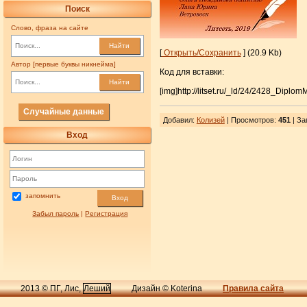
Поиск
Слово, фраза на сайте
Найти
[
Открыть/Сохранить
] (20.9 Kb)
Автор [первые буквы никнейма]
Код для вставки:
Найти
[img]http://litset.ru/_ld/24/2428_Diplo
Случайные данные
Добавил
:
Колизей
| Просмотров
:
451
|
За
Вход
запомнить
Вход
Забыл пароль
|
Регистрация
2013 © ПГ, Лис,
Леший
Дизайн © Koterina
Правила сайта