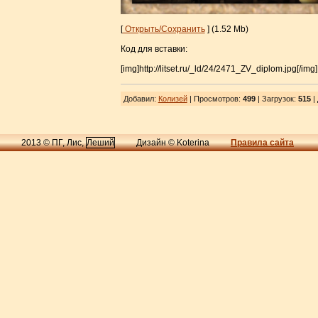
[
Открыть/Сохранить
] (1.52 Mb)
Код для вставки:
[img]http://litset.ru/_ld/24/2471_ZV_diplom.jpg[/img]
Добавил
:
Колизей
| Просмотров
:
499
|
Загрузок
:
515
|
2013 © ПГ, Лис,
Леший
Дизайн © Koterina
Правила сайта