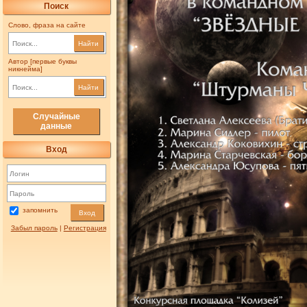
Поиск
Слово, фраза на сайте
Найти
Автор [первые буквы
никнейма]
Найти
Случайные
данные
Вход
запомнить
Вход
Забыл пароль
|
Регистрация