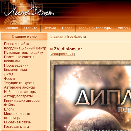
Главная
О сайте
Поэзия
Проза
Теория литературы
Авторы
Главное меню
Главная
»
Все файлы
Правила сайта
Координационный центр
ZV_diplom_or
Путеводитель по сайту
[
Изображения
]
Полезные советы
новичкам
Произведения
Комментарии
ЛитО
Форум
Текущие конкурсы
Авторские анонсы
Избранные авторы
Авто(р)портреты
Книги наших авторов
Файлы
Блоги
Мемориальные
страницы
Обратная связь
Гостевая книга