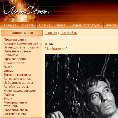
Главная
О сайте
Поэзия
Проза
Теория литературы
Авторы
Главное меню
Главная
»
Все файлы
Правила сайта
Координационный центр
он
Путеводитель по сайту
[
Изображения
]
Полезные советы
новичкам
Произведения
Комментарии
ЛитО
Форум
Текущие конкурсы
Авторские анонсы
Избранные авторы
Авто(р)портреты
Книги наших авторов
Файлы
Блоги
Мемориальные
страницы
Обратная связь
Гостевая книга