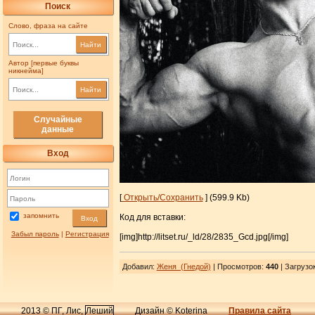
Поиск
Слово, фраза на сайте
Найти
Автор [первые буквы
никнейма]
Найти
Случайные
данные
Вход
[
Открыть/Сохранить
] (599.9 Kb)
запомнить
Код для вставки:
Вход
Забыл пароль
|
Регистрация
[img]http://litset.ru/_ld/28/2835_Gcd.jpg[/img]
Добавил
:
Женя_(Гнедой)
| Просмотров
:
440
|
Загрузо
2013 © ПГ, Лис,
Леший
Дизайн © Koterina
Правила сайта