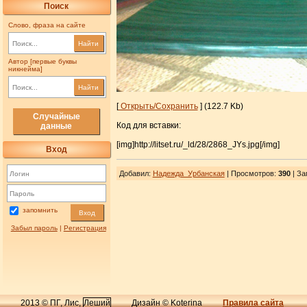
Поиск
Слово, фраза на сайте
Найти
Автор [первые буквы
никнейма]
Найти
[
Открыть/Сохранить
] (122.7 Kb)
Случайные
Код для вставки:
данные
[img]http://litset.ru/_ld/28/2868_JYs.jpg[/img]
Вход
Добавил
:
Надежда_Урбанская
| Просмотров
:
390
|
За
запомнить
Вход
Забыл пароль
|
Регистрация
2013 © ПГ, Лис,
Леший
Дизайн © Koterina
Правила сайта