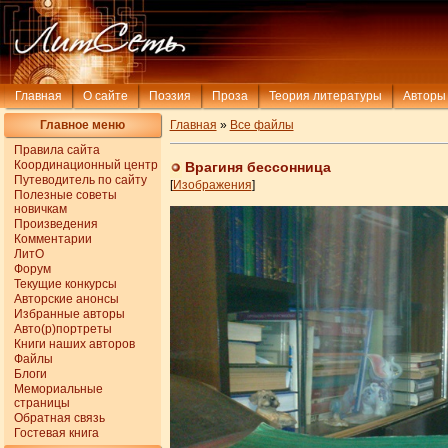
Главная
О сайте
Поэзия
Проза
Теория литературы
Авторы
Главное меню
Главная
»
Все файлы
Правила сайта
Координационный центр
Врагиня бессонница
Путеводитель по сайту
[
Изображения
]
Полезные советы
новичкам
Произведения
Комментарии
ЛитО
Форум
Текущие конкурсы
Авторские анонсы
Избранные авторы
Авто(р)портреты
Книги наших авторов
Файлы
Блоги
Мемориальные
страницы
Обратная связь
Гостевая книга