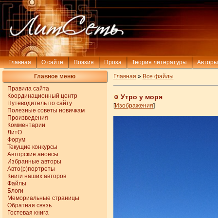
Главная
О сайте
Поэзия
Проза
Теория литературы
Авторы
Главное меню
Главная
»
Все файлы
Правила сайта
Координационный центр
Утро у моря
Путеводитель по сайту
[
Изображения
]
Полезные советы новичкам
Произведения
Комментарии
ЛитО
Форум
Текущие конкурсы
Авторские анонсы
Избранные авторы
Авто(р)портреты
Книги наших авторов
Файлы
Блоги
Мемориальные страницы
Обратная связь
Гостевая книга