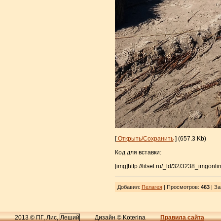
[
Открыть/Сохранить
] (657.3 Kb)
Код для вставки:
[img]http://litset.ru/_ld/32/3238_imgonli
Добавил
:
Пелагея
| Просмотров
:
463
|
За
2013 © ПГ, Лис,
Леший
Дизайн © Koterina
Правила сайта