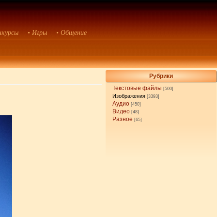
нкурсы
• Игры
• Общение
Рубрики
Текстовые файлы
[500]
Изображения
[3393]
Аудио
[450]
Видео
[48]
Разное
[65]