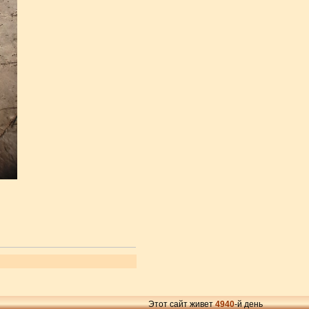
Этот сайт живет
4940
-й день