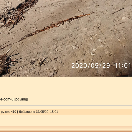
ne-com-u.jpg[/img]
грузок
:
410
| Добавлено 31/05/20, 15:01