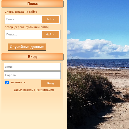
Поиск
Слово, фраза на сайте
Найти
Автор [первые буквы никнейма]
Найти
Случайные данные
Вход
запомнить
Вход
Забыл пароль
|
Регистрация