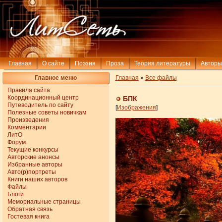
Главная
О сайте
Поэзия
Проза
Теория литературы
Авторы
Главное меню
Главная
»
Все файлы
Правила сайта
Координационный центр
БПК
Путеводитель по сайту
[
Изображения
]
Полезные советы новичкам
Произведения
Комментарии
ЛитО
Форум
Текущие конкурсы
Авторские анонсы
Избранные авторы
Авто(р)портреты
Книги наших авторов
Файлы
Блоги
Мемориальные страницы
Обратная связь
Гостевая книга