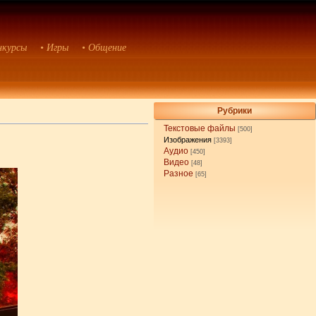
нкурсы
• Игры
• Общение
Рубрики
Текстовые файлы
[500]
Изображения
[3393]
Аудио
[450]
Видео
[48]
Разное
[65]