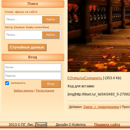
Поиск
Слово, фраза на сайте
Найти
Автор [первые буквы никнейма]
Найти
Случайные данные
Вход
[
Открыть/Сохранить
] (353.4 Kb)
запомнить
Вход
Код для вставки:
Забыл пароль
|
Регистрация
[img]http://litset.ru/_ld/34/3493_5-27092
Добавил
:
Замок_с_привидениями
| Прос
2013 © ПГ, Лис,
Леший
Дизайн © Koterina
Правила сайта