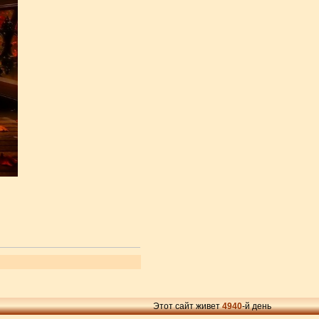
Этот сайт живет
4940
-й день