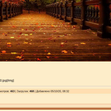
0.jpg[/img]
мотров
:
463
|
Загрузок
:
468
| Добавлено 05/10/20, 08:32