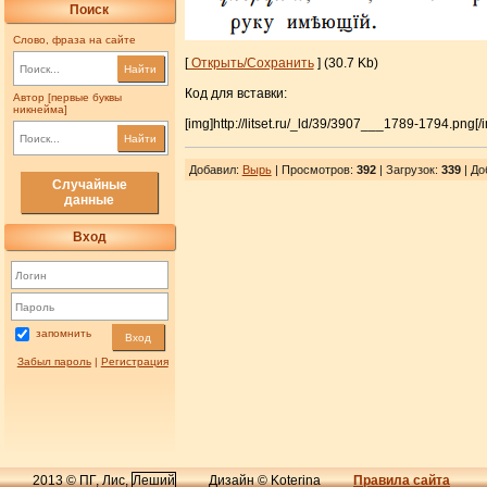
Поиск
Слово, фраза на сайте
[
Открыть/Сохранить
] (30.7 Kb)
Найти
Код для вставки:
Автор [первые буквы
никнейма]
[img]http://litset.ru/_ld/39/3907___1789-1794.png[/
Найти
Добавил
:
Вырь
| Просмотров
:
392
|
Загрузок
:
339
| До
Случайные
данные
Вход
запомнить
Вход
Забыл пароль
|
Регистрация
2013 © ПГ, Лис,
Леший
Дизайн © Koterina
Правила сайта