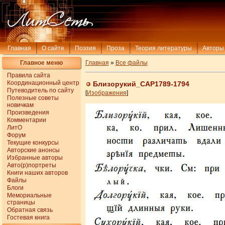
Главная
О сайте
Поэзия
Проза
Теория литературы
Авторы
Главное меню
Главная
»
Все файлы
Правила сайта
Координационный центр
Близорукий_САР1789-1794
Путеводитель по сайту
[
Изображения
]
Полезные советы
новичкам
Произведения
Комментарии
ЛитО
Форум
Текущие конкурсы
Авторские анонсы
Избранные авторы
Авто(р)портреты
Книги наших авторов
Файлы
Блоги
Мемориальные
страницы
Обратная связь
Гостевая книга