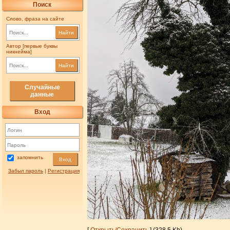
Поиск
Слово, фраза на сайте
Найти
Автор [первые буквы
никнейма]
Найти
Случайные
данные
Вход
запомнить
Вход
Забыл пароль
|
Регистрация