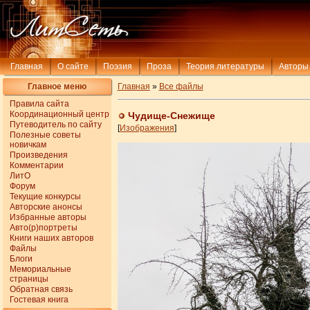
Главная
О сайте
Поэзия
Проза
Теория литературы
Авторы
Главное меню
Главная
»
Все файлы
Правила сайта
Координационный центр
Чудище-Снежище
Путеводитель по сайту
[
Изображения
]
Полезные советы
новичкам
Произведения
Комментарии
ЛитО
Форум
Текущие конкурсы
Авторские анонсы
Избранные авторы
Авто(р)портреты
Книги наших авторов
Файлы
Блоги
Мемориальные
страницы
Обратная связь
Гостевая книга