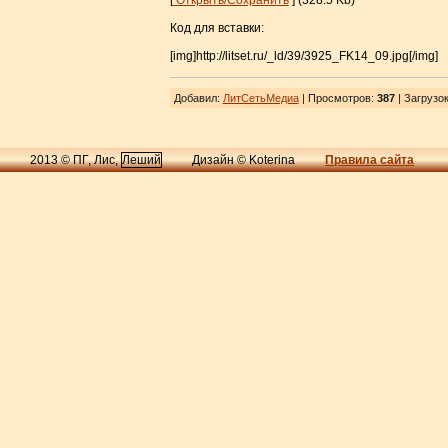
[
Открыть/Сохранить
] (328.5 Kb)
Код для вставки:
[img]http://litset.ru/_ld/39/3925_FK14_09.jpg[/img]
Добавил
:
ЛитСетьМедиа
| Просмотров
:
387
|
Загрузо
2013 © ПГ, Лис,
Леший
Дизайн © Koterina
Правила сайта