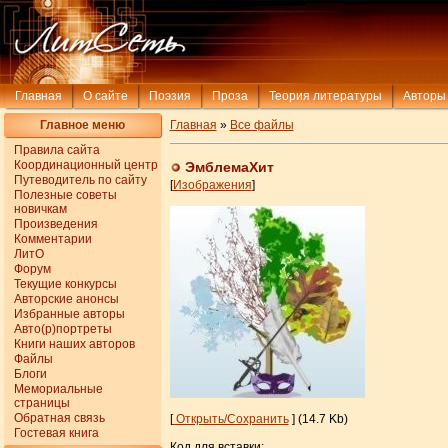
Главная
О сайте
Поэзия
Проза
Теория литературы
Авторы
Главное меню
Главная
»
Все файлы
Правила сайта
Координационный центр
ЭмблемаХит
Путеводитель по сайту
[
Изображения
]
Полезные советы
новичкам
Произведения
Комментарии
ЛитО
Форум
Текущие конкурсы
Авторские анонсы
Избранные авторы
Авто(р)портреты
Книги наших авторов
Файлы
Блоги
Мемориальные
страницы
Обратная связь
[
Открыть/Сохранить
] (14.7 Kb)
Гостевая книга
Код для вставки: