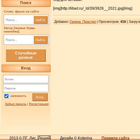
Поиск
[img]http://litset.ru/_ld/39/3926__2021.jpg[/img]
Слово, фраза на сайте
Найти
Добавил
:
Галина_Пиастро
| Просмотров
:
416
|
Загруз
Автор [первые буквы
никнейма]
Найти
Случайные
данные
Вход
запомнить
Вход
Забыл пароль
|
Регистрация
2013 © ПГ, Лис,
Леший
Дизайн © Koterina
Правила сайта