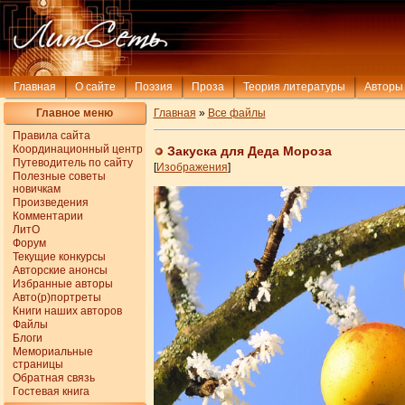
Главная
О сайте
Поэзия
Проза
Теория литературы
Авторы
Главное меню
Главная
»
Все файлы
Правила сайта
Координационный центр
Закуска для Деда Мороза
Путеводитель по сайту
[
Изображения
]
Полезные советы
новичкам
Произведения
Комментарии
ЛитО
Форум
Текущие конкурсы
Авторские анонсы
Избранные авторы
Авто(р)портреты
Книги наших авторов
Файлы
Блоги
Мемориальные
страницы
Обратная связь
Гостевая книга