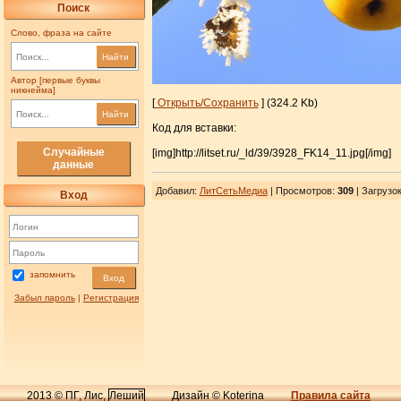
Поиск
Слово, фраза на сайте
Найти
Автор [первые буквы
никнейма]
[
Открыть/Сохранить
] (324.2 Kb)
Найти
Код для вставки:
Случайные
[img]http://litset.ru/_ld/39/3928_FK14_11.jpg[/img]
данные
Добавил
:
ЛитСетьМедиа
| Просмотров
:
309
|
Загрузо
Вход
запомнить
Вход
Забыл пароль
|
Регистрация
2013 © ПГ, Лис,
Леший
Дизайн © Koterina
Правила сайта