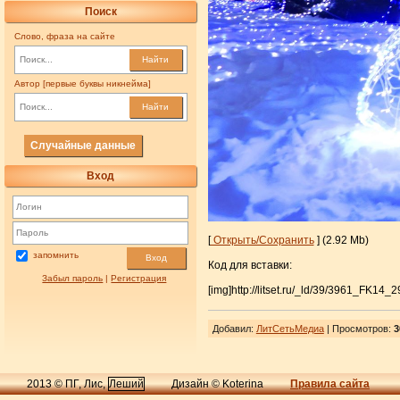
Поиск
Слово, фраза на сайте
Найти
Автор [первые буквы никнейма]
Найти
Случайные данные
Вход
[
Открыть/Сохранить
] (2.92 Mb)
запомнить
Вход
Код для вставки:
Забыл пароль
|
Регистрация
[img]http://litset.ru/_ld/39/3961_FK14_29
Добавил
:
ЛитСетьМедиа
| Просмотров
:
3
2013 © ПГ, Лис,
Леший
Дизайн © Koterina
Правила сайта