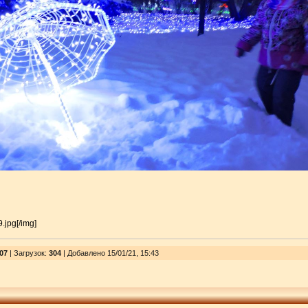
.jpg[/img]
07
|
Загрузок
:
304
| Добавлено 15/01/21, 15:43