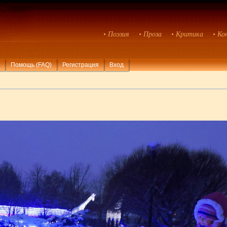
• Поэзия
• Проза
• Критика
• Ко
Помощь (FAQ)
Регистрация
Вход