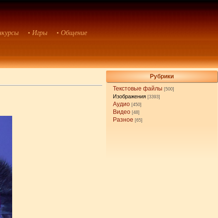
нкурсы
• Игры
• Общение
Рубрики
Текстовые файлы
[500]
Изображения
[3393]
Аудио
[450]
Видео
[48]
Разное
[65]