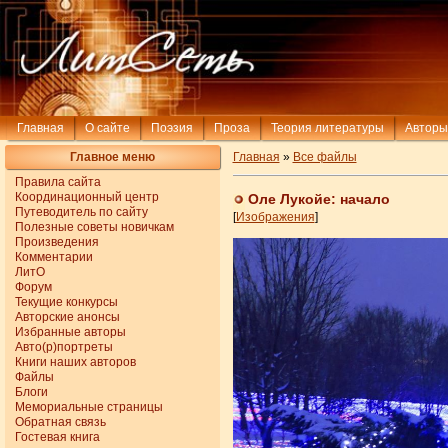
Главная
О сайте
Поэзия
Проза
Теория литературы
Авторы
Главное меню
Главная
»
Все файлы
Правила сайта
Координационный центр
Оле Лукойе: начало
Путеводитель по сайту
[
Изображения
]
Полезные советы новичкам
Произведения
Комментарии
ЛитО
Форум
Текущие конкурсы
Авторские анонсы
Избранные авторы
Авто(р)портреты
Книги наших авторов
Файлы
Блоги
Мемориальные страницы
Обратная связь
Гостевая книга