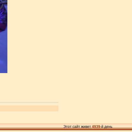
Этот сайт живет
4939
-й день