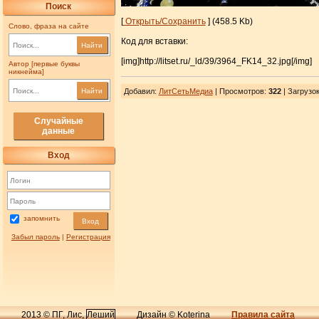
Поиск
[
Открыть/Сохранить
] (458.5 Kb)
Слово, фраза на сайте
Код для вставки:
Найти
[img]http://litset.ru/_ld/39/3964_FK14_32.jpg[/img]
Автор [первые буквы
никнейма]
Найти
Добавил
:
ЛитСетьМедиа
| Просмотров
:
322
|
Загрузо
Случайные
данные
Вход
запомнить
Вход
Забыл пароль
|
Регистрация
2013 © ПГ, Лис,
Леший
Дизайн © Koterina
Правила сайта