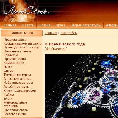
Главная
О сайте
Поэзия
Проза
Теория литературы
Авторы
Главное меню
Главная
»
Все файлы
Правила сайта
Координационный центр
Время Нового года
Путеводитель по сайту
[
Изображения
]
Полезные советы
новичкам
Произведения
Комментарии
ЛитО
Форум
Текущие конкурсы
Авторские анонсы
Избранные авторы
Авто(р)портреты
Книги наших авторов
Файлы
Блоги
Мемориальные
страницы
Обратная связь
Гостевая книга