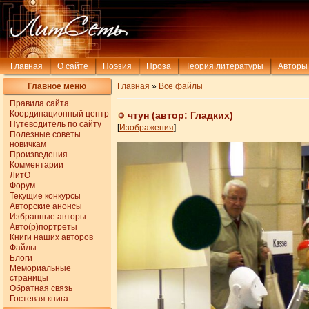
Главная
О сайте
Поэзия
Проза
Теория литературы
Авторы
Главное меню
Главная
»
Все файлы
Правила сайта
Координационный центр
чтун (автор: Гладких)
Путеводитель по сайту
[
Изображения
]
Полезные советы
новичкам
Произведения
Комментарии
ЛитО
Форум
Текущие конкурсы
Авторские анонсы
Избранные авторы
Авто(р)портреты
Книги наших авторов
Файлы
Блоги
Мемориальные
страницы
Обратная связь
Гостевая книга