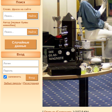
Поиск
Слово, фраза на сайте
Найти
Автор [первые буквы
никнейма]
Найти
Случайные
данные
Вход
запомнить
Вход
Забыл пароль
|
Регистрация