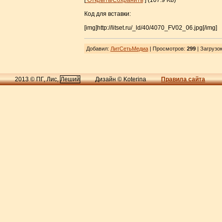
[
Открыть/Сохранить
] (107.9 Kb)
Код для вставки:
[img]http://litset.ru/_ld/40/4070_FV02_06.jpg[/img]
Добавил
:
ЛитСетьМедиа
| Просмотров
:
299
|
Загрузо
2013 © ПГ, Лис,
Леший
Дизайн © Koterina
Правила сайта