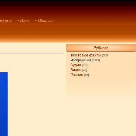
нкурсы
• Игры
• Общение
Рубрики
Текстовые файлы
[500]
Изображения
[3393]
Аудио
[450]
Видео
[48]
Разное
[65]