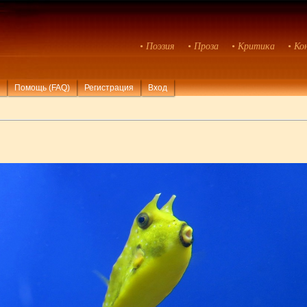
• Поэзия
• Проза
• Критика
• Ко
Помощь (FAQ)
Регистрация
Вход