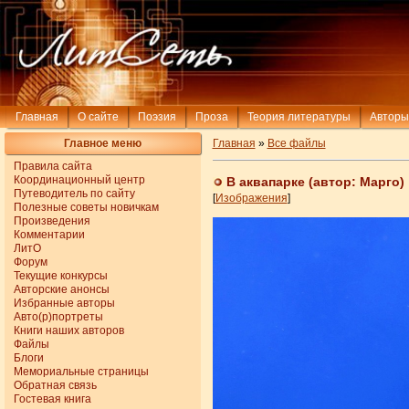
Главная
О сайте
Поэзия
Проза
Теория литературы
Авторы
Главное меню
Главная
»
Все файлы
Правила сайта
Координационный центр
В аквапарке (автор: Марго)
Путеводитель по сайту
[
Изображения
]
Полезные советы новичкам
Произведения
Комментарии
ЛитО
Форум
Текущие конкурсы
Авторские анонсы
Избранные авторы
Авто(р)портреты
Книги наших авторов
Файлы
Блоги
Мемориальные страницы
Обратная связь
Гостевая книга