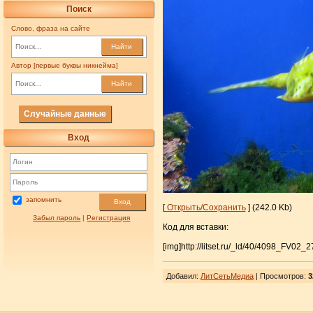
Поиск
Слово, фраза на сайте
Найти
Автор [первые буквы никнейма]
Найти
Случайные данные
Вход
запомнить
Вход
[
Открыть/Сохранить
] (242.0 Kb)
Забыл пароль
|
Регистрация
Код для вставки:
[img]http://litset.ru/_ld/40/4098_FV02_27
Добавил
:
ЛитСетьМедиа
| Просмотров
:
3