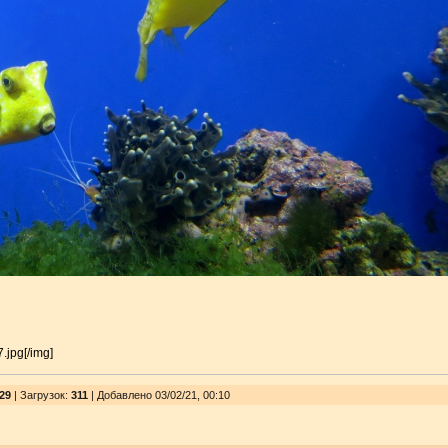
.jpg[/img]
29
|
Загрузок
:
311
| Добавлено 03/02/21, 00:10