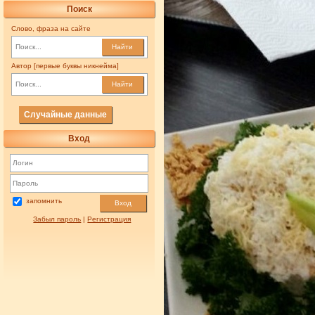
Поиск
Слово, фраза на сайте
Найти
Автор [первые буквы никнейма]
Найти
Случайные данные
Вход
запомнить
Вход
Забыл пароль
|
Регистрация