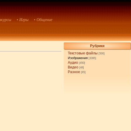
нкурсы
• Игры
• Общение
Рубрики
Текстовые файлы
[500]
Изображения
[3395]
Аудио
[450]
Видео
[48]
Разное
[65]