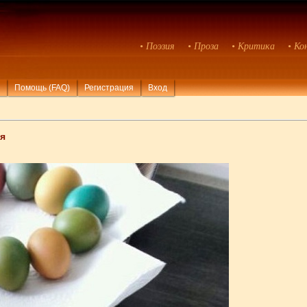
• Поэзия
• Проза
• Критика
• Ко
Помощь (FAQ)
Регистрация
Вход
я