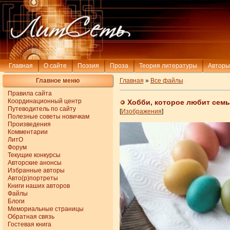
Главная
О сайте
Поэзия
Проза
Теория литературы
Авторы
Главное меню
Главная
»
Все файлы
Правила сайта
Координационный центр
Хобби, которое любит семь
Путеводитель по сайту
[
Изображения
]
Полезные советы новичкам
Произведения
Комментарии
ЛитО
Форум
Текущие конкурсы
Авторские анонсы
Избранные авторы
Авто(р)портреты
Книги наших авторов
Файлы
Блоги
Мемориальные страницы
Обратная связь
Гостевая книга