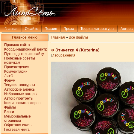
Главная
О сайте
Поэзия
Проза
Теория литературы
Авторы
Главное меню
Главная
»
Все файлы
Правила сайта
Координационный центр
Этикетки 4 (Koterina)
Путеводитель по сайту
[
Изображения
]
Полезные советы
новичкам
Произведения
Комментарии
ЛитО
Форум
Текущие конкурсы
Авторские анонсы
Избранные авторы
Авто(р)портреты
Книги наших авторов
Файлы
Блоги
Мемориальные
страницы
Обратная связь
Гостевая книга