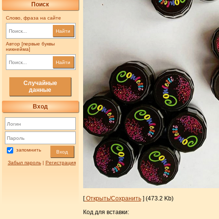
Поиск
Слово, фраза на сайте
Найти
Автор [первые буквы
никнейма]
Найти
Случайные
данные
Вход
запомнить
Вход
Забыл пароль
|
Регистрация
[
Открыть/Сохранить
] (473.2 Kb)
Код для вставки: