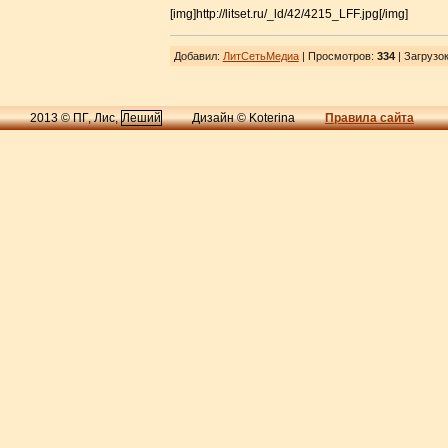
[img]http://litset.ru/_ld/42/4215_LFF.jpg[/img]
Добавил
:
ЛитСетьМедиа
| Просмотров
:
334
|
Загрузо
2013 © ПГ, Лис,
Леший
Дизайн © Koterina
Правила сайта