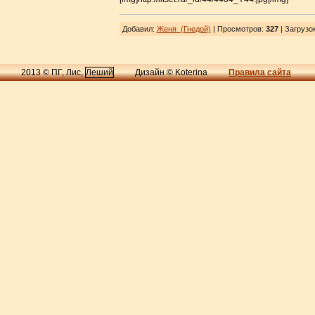
Добавил
:
Женя_(Гнедой)
| Просмотров
:
327
|
Загрузо
2013 © ПГ, Лис,
Леший
Дизайн © Koterina
Правила сайта