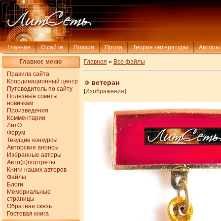
Главная
О сайте
Поэзия
Проза
Теория литературы
Авторы
Главное меню
Главная
»
Все файлы
Правила сайта
Координационный центр
ветеран
Путеводитель по сайту
[
Изображения
]
Полезные советы
новичкам
Произведения
Комментарии
ЛитО
Форум
Текущие конкурсы
Авторские анонсы
Избранные авторы
Авто(р)портреты
Книги наших авторов
Файлы
Блоги
Мемориальные
страницы
Обратная связь
Гостевая книга