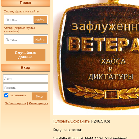
Поиск
Слово, фраза на сайте
Найти
Автор [первые буквы
никнейма]
Найти
Случайные
данные
Вход
запомнить
Вход
Забыл пароль
|
Регистрация
[
Открыть/Сохранить
] (246.5 Kb)
Код для вставки:
[img]http://litset.ru/_ld/44/4404_Y44.jpg[/img]