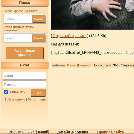
Поиск
Слово, фраза на сайте
Найти
Автор [первые буквы
никнейма]
[
Открыть/Сохранить
] (184.6 Kb)
Найти
Код для вставки:
Случайные
[img]http://litset.ru/_ld/44/4448_maxresdefault-2.jpg
данные
Вход
Добавил
:
Женя_(Гнедой)
| Просмотров
:
343
|
Загрузо
запомнить
Вход
Забыл пароль
|
Регистрация
2013 © ПГ, Лис,
Леший
Дизайн © Koterina
Правила сайта