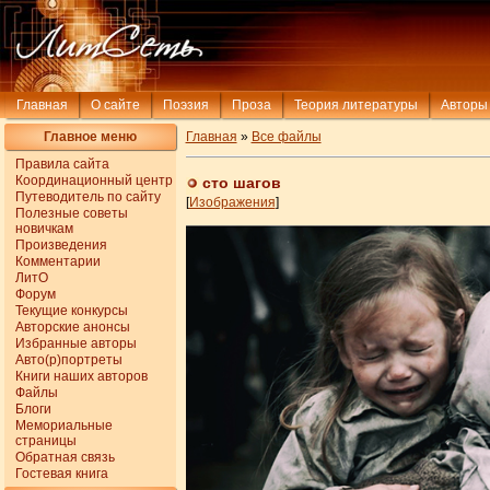
Главная
О сайте
Поэзия
Проза
Теория литературы
Авторы
Главное меню
Главная
»
Все файлы
Правила сайта
Координационный центр
сто шагов
Путеводитель по сайту
[
Изображения
]
Полезные советы
новичкам
Произведения
Комментарии
ЛитО
Форум
Текущие конкурсы
Авторские анонсы
Избранные авторы
Авто(р)портреты
Книги наших авторов
Файлы
Блоги
Мемориальные
страницы
Обратная связь
Гостевая книга