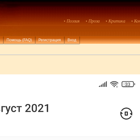
• Поэзия
• Проза
• Критика
• Ко
Помощь (FAQ)
Регистрация
Вход