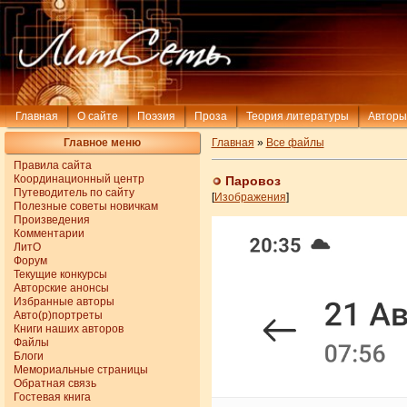
Главная
О сайте
Поэзия
Проза
Теория литературы
Авторы
Главное меню
Главная
»
Все файлы
Правила сайта
Координационный центр
Паровоз
Путеводитель по сайту
[
Изображения
]
Полезные советы новичкам
Произведения
Комментарии
ЛитО
Форум
Текущие конкурсы
Авторские анонсы
Избранные авторы
Авто(р)портреты
Книги наших авторов
Файлы
Блоги
Мемориальные страницы
Обратная связь
Гостевая книга