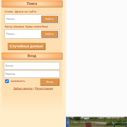
Поиск
Слово, фраза на сайте
Найти
Автор [первые буквы никнейма]
Найти
Случайные данные
Вход
запомнить
Вход
Забыл пароль
|
Регистрация