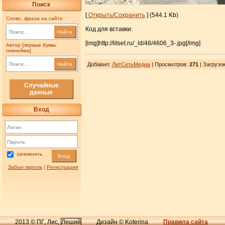
Поиск
[
Открыть/Сохранить
] (544.1 Kb)
Слово, фраза на сайте
Код для вставки:
Найти
[img]http://litset.ru/_ld/46/4606_3-.jpg[/img]
Автор [первые буквы
никнейма]
Найти
Добавил
:
ЛитСетьМедиа
| Просмотров
:
271
|
Загрузо
Случайные
данные
Вход
запомнить
Вход
Забыл пароль
|
Регистрация
2013 © ПГ, Лис,
Леший
Дизайн © Koterina
Правила сайта