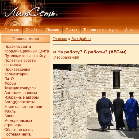
Главная
О сайте
Поэзия
Проза
Теория литературы
Авторы
Главное меню
Главная
»
Все файлы
Правила сайта
Координационный центр
На работу? С работы? (АВСам)
Путеводитель по сайту
[
Изображения
]
Полезные советы
новичкам
Произведения
Комментарии
ЛитО
Форум
Текущие конкурсы
Авторские анонсы
Избранные авторы
Авто(р)портреты
Книги наших авторов
Файлы
Блоги
Мемориальные
страницы
Обратная связь
Гостевая книга