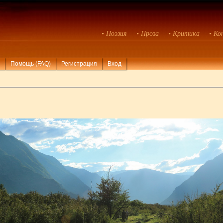
• Поэзия
• Проза
• Критика
• Ко
Помощь (FAQ)
Регистрация
Вход