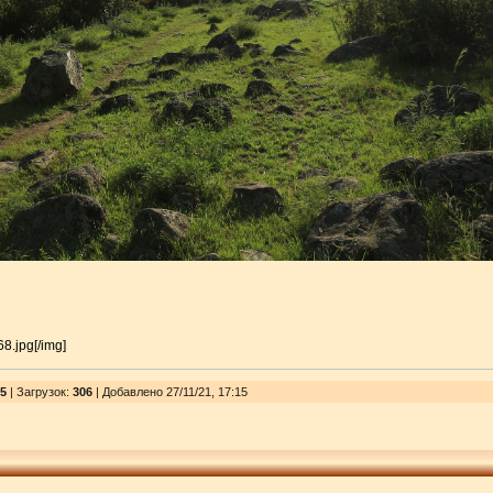
68.jpg[/img]
5
|
Загрузок
:
306
| Добавлено 27/11/21, 17:15