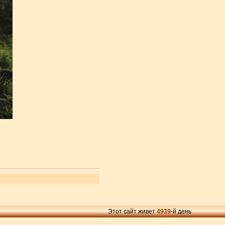
Этот сайт живет
4939
-й день