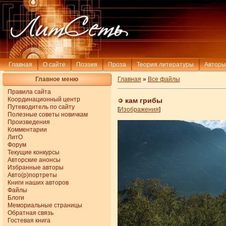
Главная
О сайте
Поэзия
Проза
Теория литературы
Авторы
Главное меню
Главная
»
Все файлы
Правила сайта
Координационный центр
кам грибы
Путеводитель по сайту
[
Изображения
]
Полезные советы новичкам
Произведения
Комментарии
ЛитО
Форум
Текущие конкурсы
Авторские анонсы
Избранные авторы
Авто(р)портреты
Книги наших авторов
Файлы
Блоги
Мемориальные страницы
Обратная связь
Гостевая книга