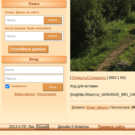
Поиск
Слово, фраза на сайте
Найти
Автор [первые буквы никнейма]
Найти
Случайные данные
Вход
[
Открыть/Сохранить
] (883.1 Kb)
Код для вставки:
запомнить
Вход
Забыл пароль
|
Регистрация
[img]http://litset.ru/_ld/46/4645_IMG_24
Добавил
:
Юлия_Мигита
| Просмотров
:
29
2013 © ПГ, Лис,
Леший
Дизайн © Koterina
Правила сайта