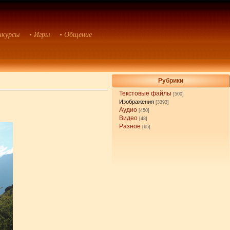
нкурсы
• Игры
• Общение
Рубрики
Текстовые файлы
[500]
Изображения
[3393]
Аудио
[450]
Видео
[48]
Разное
[65]