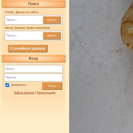
Поиск
Слово, фраза на сайте
Найти
Автор [первые буквы никнейма]
Найти
Случайные данные
Вход
запомнить
Вход
Забыл пароль
|
Регистрация