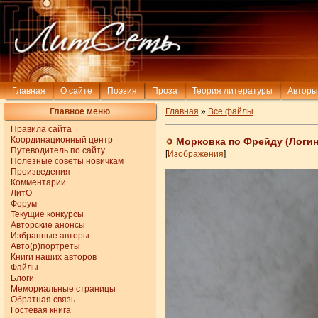
Главная
О сайте
Поэзия
Проза
Теория литературы
Авторы
Главное меню
Главная
»
Все файлы
Правила сайта
Координационный центр
Морковка по Фрейду (Логин
Путеводитель по сайту
[
Изображения
]
Полезные советы новичкам
Произведения
Комментарии
ЛитО
Форум
Текущие конкурсы
Авторские анонсы
Избранные авторы
Авто(р)портреты
Книги наших авторов
Файлы
Блоги
Мемориальные страницы
Обратная связь
Гостевая книга