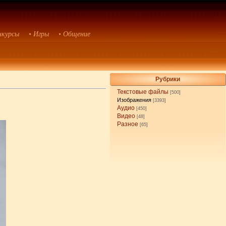
нкурсы
• Игры
• Общение
Рубрики
Текстовые файлы
[500]
Изображения
[3393]
Аудио
[450]
Видео
[48]
Разное
[65]