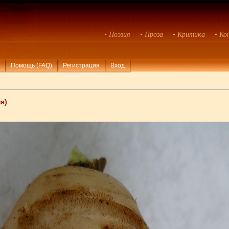
• Поэзия
• Проза
• Критика
• Ко
Помощь (FAQ)
Регистрация
Вход
я)