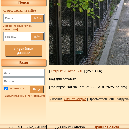
Поиск
Слово, фраза на сайте
Найти
Автор [первые буквы
никнейма]
Найти
Случайные
данные
Вход
[
Открыть/Сохранить
] (257.3 Kb)
Код для вставки:
[img]http://litset.ru/_ld/46/4663_P1012625.jpg[/img]
запомнить
Вход
Забыл пароль
|
Регистрация
Добавил
:
ЛитСетьМедиа
| Просмотров
:
290
|
Загрузо
2013 © ПГ, Лис,
Леший
Дизайн © Koterina
Правила сайта