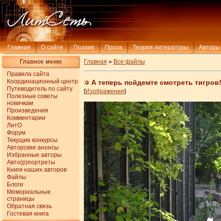
Главная
О сайте
Поэзия
Проза
Теория литературы
Авторы
Главное меню
Главная
»
Все файлы
Правила сайта
Координационный центр
А теперь пойдемте смотреть тигров
Путеводитель по сайту
[
Изображения
]
Полезные советы
новичкам
Произведения
Комментарии
ЛитО
Форум
Текущие конкурсы
Авторские анонсы
Избранные авторы
Авто(р)портреты
Книги наших авторов
Файлы
Блоги
Мемориальные
страницы
Обратная связь
Гостевая книга