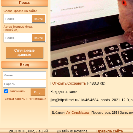
Поиск
Слово, фраза на сайте
Найти
Автор [первые буквы
никнейма]
Найти
Случайные
данные
Вход
[
Открыть/Сохранить
] (483.3 Kb)
запомнить
Код для вставки:
Вход
Забыл пароль
|
Регистрация
[img]http://litset.ru/_ld/46/4684_photo_2021-12-0.jp
Добавил
:
ЛитСетьМедиа
| Просмотров
:
285
|
Загрузо
2013 © ПГ, Лис,
Леший
Дизайн © Koterina
Правила сайта