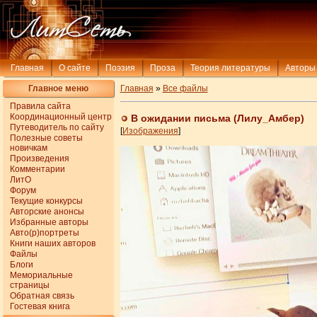
Главная
О сайте
Поэзия
Проза
Теория литературы
Авторы
Главное меню
Главная
»
Все файлы
Правила сайта
Координационный центр
В ожидании письма (Лилу_Амбер)
Путеводитель по сайту
[
Изображения
]
Полезные советы
новичкам
Произведения
Комментарии
ЛитО
Форум
Текущие конкурсы
Авторские анонсы
Избранные авторы
Авто(р)портреты
Книги наших авторов
Файлы
Блоги
Мемориальные
страницы
Обратная связь
Гостевая книга