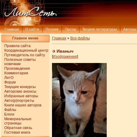
Главная
О сайте
Поэзия
Проза
Теория литературы
Авторы
Главное меню
Главная
»
Все файлы
Правила сайта
Координационный центр
Иваныч
Путеводитель по сайту
[
Изображения
]
Полезные советы
новичкам
Произведения
Комментарии
ЛитО
Форум
Текущие конкурсы
Авторские анонсы
Избранные авторы
Авто(р)портреты
Книги наших авторов
Файлы
Блоги
Мемориальные
страницы
Обратная связь
Гостевая книга