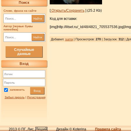
Поиск
[
Открыть/Сохранить
] (25.2 Kb)
Слово, фраза на сайте
Код для вставки:
Найти
Автор [первые буквы
[img]http://litset.ru/_ld/48/4821_705537536.jpg[/img
никнейма]
Найти
Добавил
:
surra
| Просмотров
:
270
|
Загрузок
:
312
| До
Случайные
данные
Вход
запомнить
Вход
Забыл пароль
|
Регистрация
2013 © ПГ, Лис,
Леший
Дизайн © Koterina
Правила сайта