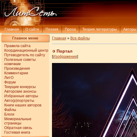
Главная
О сайте
Поэзия
Проза
Теория литературы
Авторы
Главное меню
Главная
»
Все файлы
Правила сайта
Координационный центр
Портал
Путеводитель по сайту
[
Изображения
]
Полезные советы
новичкам
Произведения
Комментарии
ЛитО
Форум
Текущие конкурсы
Авторские анонсы
Избранные авторы
Авто(р)портреты
Книги наших авторов
Файлы
Блоги
Мемориальные
страницы
Обратная связь
Гостевая книга