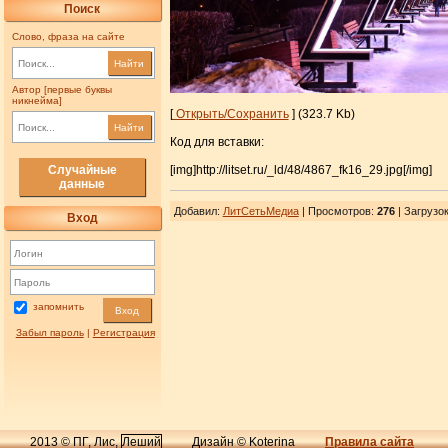
Поиск
Слово, фраза на сайте
Найти
Автор [первые буквы
никнейма]
[
Открыть/Сохранить
] (323.7 Kb)
Найти
Код для вставки:
[img]http://litset.ru/_ld/48/4867_fk16_29.jpg[/img]
Случайные
данные
Добавил
:
ЛитСетьМедиа
| Просмотров
:
276
|
Загрузо
Вход
запомнить
Вход
Забыл пароль
|
Регистрация
2013 © ПГ, Лис,
Леший
Дизайн © Koterina
Правила сайта