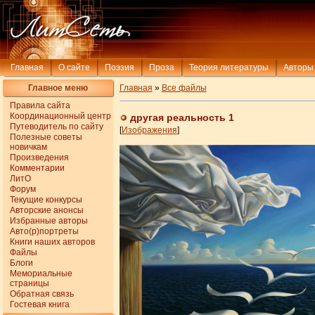
Главная
О сайте
Поэзия
Проза
Теория литературы
Авторы
Главное меню
Главная
»
Все файлы
Правила сайта
Координационный центр
другая реальность 1
Путеводитель по сайту
[
Изображения
]
Полезные советы
новичкам
Произведения
Комментарии
ЛитО
Форум
Текущие конкурсы
Авторские анонсы
Избранные авторы
Авто(р)портреты
Книги наших авторов
Файлы
Блоги
Мемориальные
страницы
Обратная связь
Гостевая книга