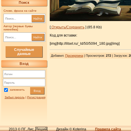
Поиск
Слово, фраза на сайте
Найти
Автор [первые буквы
[
Открыть/Сохранить
] (85.8 Kb)
никнейма]
Код для вставки:
Найти
[img]http://litset.ru/_ld/50/5094_180.jpg[/img]
Случайные
данные
Добавил
:
Прозерпина
| Просмотров
:
272
|
Загрузок
:
2
Вход
запомнить
Вход
Забыл пароль
|
Регистрация
2013 © ПГ, Лис,
Леший
Дизайн © Koterina
Правила сайта