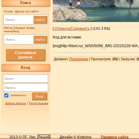
Поиск
Слово, фраза на сайте
Найти
Автор [первые буквы
[
Открыть/Сохранить
] (141.3 Kb)
никнейма]
Код для вставки:
Найти
[img]http://litset.ru/_ld/50/5098_IMG-20220228-WA.
Случайные
данные
Добавил
:
Прозерпина
| Просмотров
:
252
|
Загрузок
:
2
Вход
запомнить
Вход
Забыл пароль
|
Регистрация
2013 © ПГ, Лис,
Леший
Дизайн © Koterina
Правила сайта