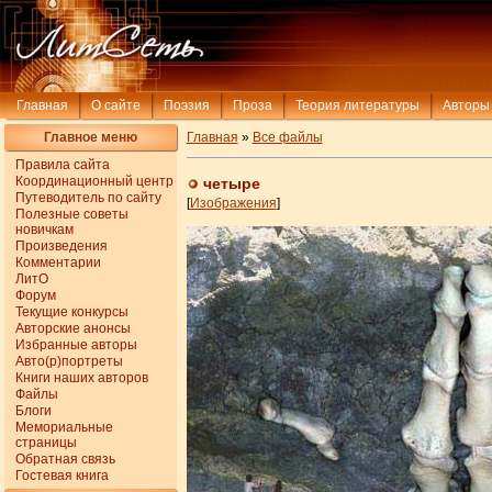
Главная
О сайте
Поэзия
Проза
Теория литературы
Авторы
Главное меню
Главная
»
Все файлы
Правила сайта
Координационный центр
четыре
Путеводитель по сайту
[
Изображения
]
Полезные советы
новичкам
Произведения
Комментарии
ЛитО
Форум
Текущие конкурсы
Авторские анонсы
Избранные авторы
Авто(р)портреты
Книги наших авторов
Файлы
Блоги
Мемориальные
страницы
Обратная связь
Гостевая книга