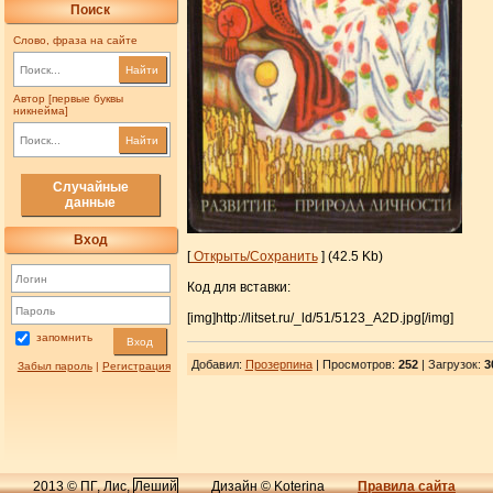
Поиск
Слово, фраза на сайте
Найти
Автор [первые буквы
никнейма]
Найти
Случайные
данные
Вход
[
Открыть/Сохранить
] (42.5 Kb)
Код для вставки:
[img]http://litset.ru/_ld/51/5123_A2D.jpg[/img]
запомнить
Вход
Добавил
:
Прозерпина
| Просмотров
:
252
|
Загрузок
:
3
Забыл пароль
|
Регистрация
2013 © ПГ, Лис,
Леший
Дизайн © Koterina
Правила сайта