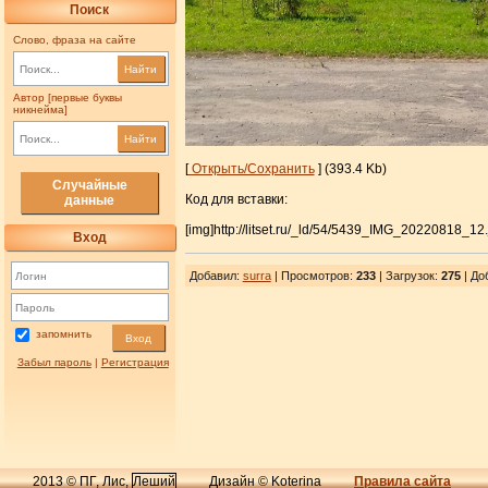
Поиск
Слово, фраза на сайте
Найти
Автор [первые буквы
никнейма]
Найти
[
Открыть/Сохранить
] (393.4 Kb)
Случайные
Код для вставки:
данные
[img]http://litset.ru/_ld/54/5439_IMG_20220818_12.
Вход
Добавил
:
surra
| Просмотров
:
233
|
Загрузок
:
275
| До
запомнить
Вход
Забыл пароль
|
Регистрация
2013 © ПГ, Лис,
Леший
Дизайн © Koterina
Правила сайта