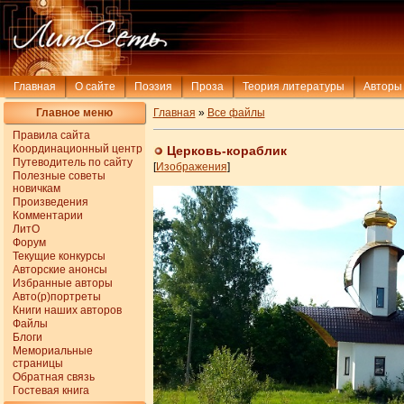
Главная
О сайте
Поэзия
Проза
Теория литературы
Авторы
Главное меню
Главная
»
Все файлы
Правила сайта
Координационный центр
Церковь-кораблик
Путеводитель по сайту
[
Изображения
]
Полезные советы
новичкам
Произведения
Комментарии
ЛитО
Форум
Текущие конкурсы
Авторские анонсы
Избранные авторы
Авто(р)портреты
Книги наших авторов
Файлы
Блоги
Мемориальные
страницы
Обратная связь
Гостевая книга