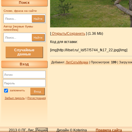
Поиск
Слово, фраза на сайте
Найти
Автор [первые буквы
никнейма]
[
Открыть/Сохранить
] (1.36 Mb)
Найти
Код для вставки:
[img]http://litset.ru/_ld/57/5744_fk17_22.jpg[/img]
Случайные
данные
Добавил
:
ЛитСетьМедиа
| Просмотров
:
199
|
Загрузо
Вход
запомнить
Вход
Забыл пароль
|
Регистрация
2013 © ПГ, Лис,
Леший
Дизайн © Koterina
Правила сайта