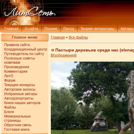
Главная
О сайте
Поэзия
Проза
Теория литературы
Авторы
Главное меню
Главная
»
Все файлы
Правила сайта
Координационный центр
Пастыри деревьев среди нас (elena
Путеводитель по сайту
[
Изображения
]
Полезные советы
новичкам
Произведения
Комментарии
ЛитО
Форум
Текущие конкурсы
Авторские анонсы
Избранные авторы
Авто(р)портреты
Книги наших авторов
Файлы
Блоги
Мемориальные
страницы
Обратная связь
Гостевая книга