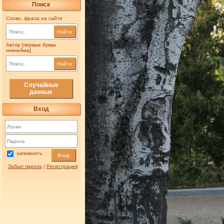
Поиск
Слово, фраза на сайте
Найти
Автор [первые буквы
никнейма]
Найти
Случайные
данные
Вход
запомнить
Вход
Забыл пароль
|
Регистрация