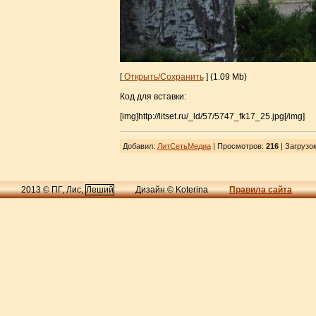
[
Открыть/Сохранить
] (1.09 Mb)
Код для вставки:
[img]http://litset.ru/_ld/57/5747_fk17_25.jpg[/img]
Добавил
:
ЛитСетьМедиа
| Просмотров
:
216
|
Загрузо
2013 © ПГ, Лис,
Леший
Дизайн © Koterina
Правила сайта