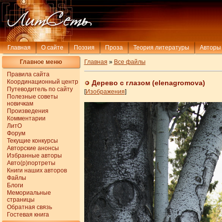
Главная
О сайте
Поэзия
Проза
Теория литературы
Авторы
Главное меню
Главная
»
Все файлы
Правила сайта
Координационный центр
Дерево с глазом (elenagromova)
Путеводитель по сайту
[
Изображения
]
Полезные советы
новичкам
Произведения
Комментарии
ЛитО
Форум
Текущие конкурсы
Авторские анонсы
Избранные авторы
Авто(р)портреты
Книги наших авторов
Файлы
Блоги
Мемориальные
страницы
Обратная связь
Гостевая книга