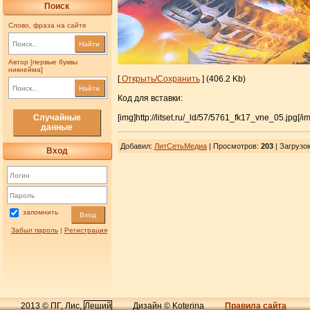
Поиск
Слово, фраза на сайте
Найти
Автор [первые буквы
никнейма]
[
Открыть/Сохранить
] (406.2 Kb)
Найти
Код для вставки:
[img]http://litset.ru/_ld/57/5761_fk17_vne_05.jpg[/i
Случайные
данные
Добавил
:
ЛитСетьМедиа
| Просмотров
:
203
|
Загрузо
Вход
запомнить
Вход
Забыл пароль
|
Регистрация
2013 © ПГ, Лис,
Леший
Дизайн © Koterina
Правила сайта