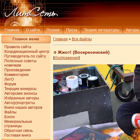
Главная
О сайте
Поэзия
Проза
Теория литературы
Авторы
Главное меню
Главная
»
Все файлы
Правила сайта
Координационный центр
Жжот! (Воскресенский)
Путеводитель по сайту
[
Изображения
]
Полезные советы
новичкам
Произведения
Комментарии
ЛитО
Форум
Текущие конкурсы
Авторские анонсы
Избранные авторы
Авто(р)портреты
Книги наших авторов
Файлы
Блоги
Мемориальные
страницы
Обратная связь
Гостевая книга