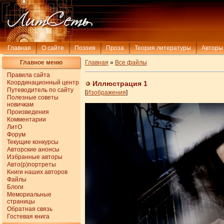
Главная
О сайте
Поэзия
Проза
Теория литературы
Авторы
Главное меню
Главная
»
Все файлы
Правила сайта
Координационный центр
Иллюстрация 1
Путеводитель по сайту
[
Изображения
]
Полезные советы
новичкам
Произведения
Комментарии
ЛитО
Форум
Текущие конкурсы
Авторские анонсы
Избранные авторы
Авто(р)портреты
Книги наших авторов
Файлы
Блоги
Мемориальные
страницы
Обратная связь
Гостевая книга