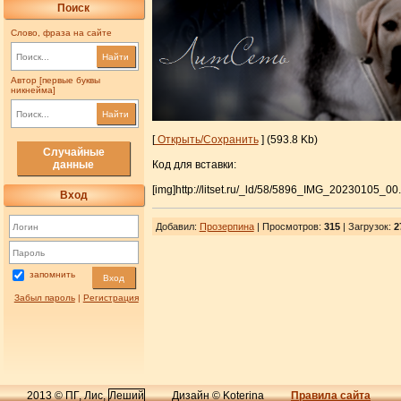
Поиск
Слово, фраза на сайте
Найти
Автор [первые буквы
никнейма]
Найти
[
Открыть/Сохранить
] (593.8 Kb)
Случайные
Код для вставки:
данные
[img]http://litset.ru/_ld/58/5896_IMG_20230105_00.
Вход
Добавил
:
Прозерпина
| Просмотров
:
315
|
Загрузок
:
2
запомнить
Вход
Забыл пароль
|
Регистрация
2013 © ПГ, Лис,
Леший
Дизайн © Koterina
Правила сайта