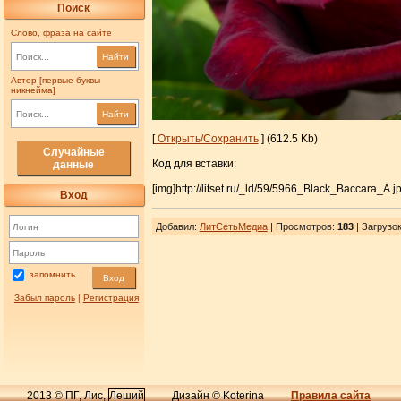
Поиск
Слово, фраза на сайте
Найти
Автор [первые буквы
никнейма]
Найти
[
Открыть/Сохранить
] (612.5 Kb)
Случайные
Код для вставки:
данные
[img]http://litset.ru/_ld/59/5966_Black_Baccara_A.jp
Вход
Добавил
:
ЛитСетьМедиа
| Просмотров
:
183
|
Загрузо
запомнить
Вход
Забыл пароль
|
Регистрация
2013 © ПГ, Лис,
Леший
Дизайн © Koterina
Правила сайта