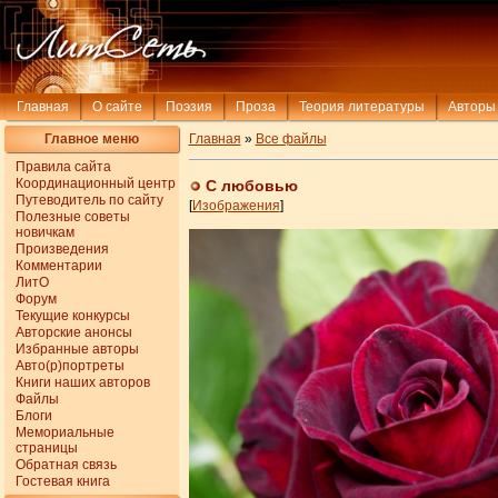
Главная
О сайте
Поэзия
Проза
Теория литературы
Авторы
Главное меню
Главная
»
Все файлы
Правила сайта
Координационный центр
С любовью
Путеводитель по сайту
[
Изображения
]
Полезные советы
новичкам
Произведения
Комментарии
ЛитО
Форум
Текущие конкурсы
Авторские анонсы
Избранные авторы
Авто(р)портреты
Книги наших авторов
Файлы
Блоги
Мемориальные
страницы
Обратная связь
Гостевая книга