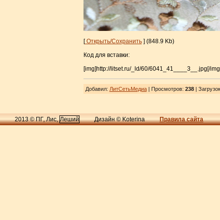
[
Открыть/Сохранить
] (848.9 Kb)
Код для вставки:
[img]http://litset.ru/_ld/60/6041_41____3__.jpg[/img
Добавил
:
ЛитСетьМедиа
| Просмотров
:
238
|
Загрузо
2013 © ПГ, Лис,
Леший
Дизайн © Koterina
Правила сайта