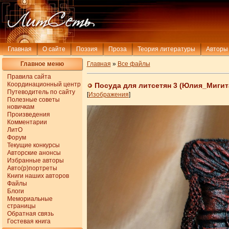
Главная
О сайте
Поэзия
Проза
Теория литературы
Авторы
Главное меню
Главная
»
Все файлы
Правила сайта
Координационный центр
Посуда для литсетян 3 (Юлия_Мигит
Путеводитель по сайту
[
Изображения
]
Полезные советы
новичкам
Произведения
Комментарии
ЛитО
Форум
Текущие конкурсы
Авторские анонсы
Избранные авторы
Авто(р)портреты
Книги наших авторов
Файлы
Блоги
Мемориальные
страницы
Обратная связь
Гостевая книга