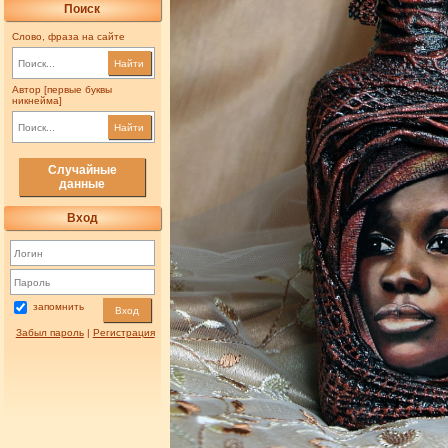
Поиск
Слово, фраза на сайте
Найти
Автор [первые буквы
никнейма]
Найти
Случайные
данные
Вход
запомнить
Вход
Забыл пароль
|
Регистрация