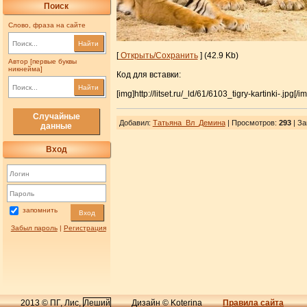
Поиск
Слово, фраза на сайте
Найти
[
Открыть/Сохранить
] (42.9 Kb)
Автор [первые буквы
никнейма]
Код для вставки:
Найти
[img]http://litset.ru/_ld/61/6103_tigry-kartinki-.jpg[/im
Случайные
Добавил
:
Татьяна_Вл_Демина
| Просмотров
:
293
|
За
данные
Вход
запомнить
Вход
Забыл пароль
|
Регистрация
2013 © ПГ, Лис,
Леший
Дизайн © Koterina
Правила сайта