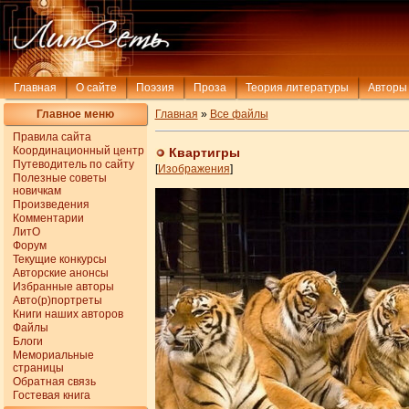
Главная
О сайте
Поэзия
Проза
Теория литературы
Авторы
Главное меню
Главная
»
Все файлы
Правила сайта
Координационный центр
Квартигры
Путеводитель по сайту
[
Изображения
]
Полезные советы
новичкам
Произведения
Комментарии
ЛитО
Форум
Текущие конкурсы
Авторские анонсы
Избранные авторы
Авто(р)портреты
Книги наших авторов
Файлы
Блоги
Мемориальные
страницы
Обратная связь
Гостевая книга