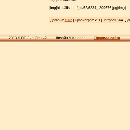
[img]http://litset.ru/_ld/62/6234_t209676.jpg[/img]
Добавил
:
surra
| Просмотров
:
201
|
Загрузок
:
264
| До
2013 © ПГ, Лис,
Леший
Дизайн © Koterina
Правила сайта