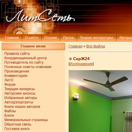
Главная
О сайте
Поэзия
Проза
Теория литературы
Авторы
Главное меню
Главная
»
Все файлы
Правила сайта
Координационный центр
СерЖ24
Путеводитель по сайту
[
Изображения
]
Полезные советы новичкам
Произведения
Комментарии
ЛитО
Форум
Текущие конкурсы
Авторские анонсы
Избранные авторы
Авто(р)портреты
Книги наших авторов
Файлы
Блоги
Мемориальные страницы
Обратная связь
Гостевая книга