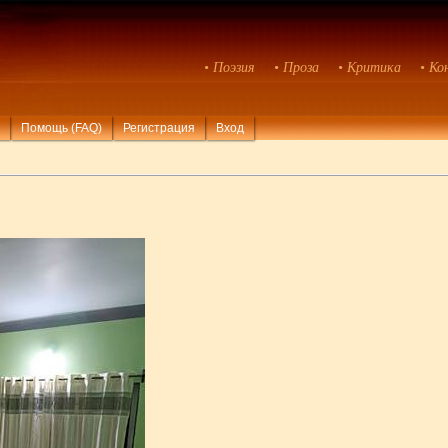
• Поэзия
• Проза
• Критика
• Ко
Помощь (FAQ)
Регистрация
Вход