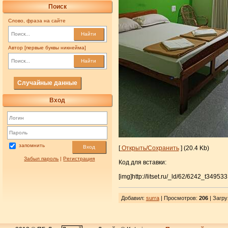
Поиск
Слово, фраза на сайте
Найти
Автор [первые буквы никнейма]
Найти
Случайные данные
Вход
запомнить
Вход
[
Открыть/Сохранить
] (20.4 Kb)
Забыл пароль
|
Регистрация
Код для вставки:
[img]http://litset.ru/_ld/62/6242_t349533
Добавил
:
surra
| Просмотров
:
206
|
Загру