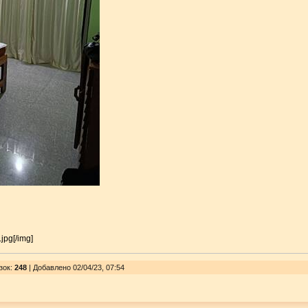
.jpg[/img]
зок
:
248
| Добавлено 02/04/23, 07:54