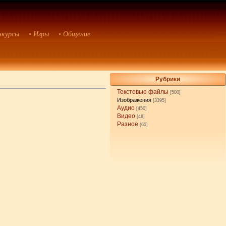
нкурсы
• Игры
• Общение
Рубрики
Текстовые файлы
[500]
Изображения
[3395]
Аудио
[450]
Видео
[48]
Разное
[65]