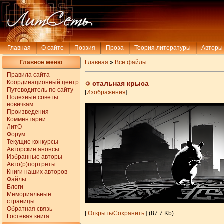
Главная
О сайте
Поэзия
Проза
Теория литературы
Авторы
Главное меню
Главная
»
Все файлы
Правила сайта
Координационный центр
стальная крыса
Путеводитель по сайту
[
Изображения
]
Полезные советы
новичкам
Произведения
Комментарии
ЛитО
Форум
Текущие конкурсы
Авторские анонсы
Избранные авторы
Авто(р)портреты
Книги наших авторов
Файлы
Блоги
Мемориальные
страницы
Обратная связь
[
Открыть/Сохранить
] (87.7 Kb)
Гостевая книга