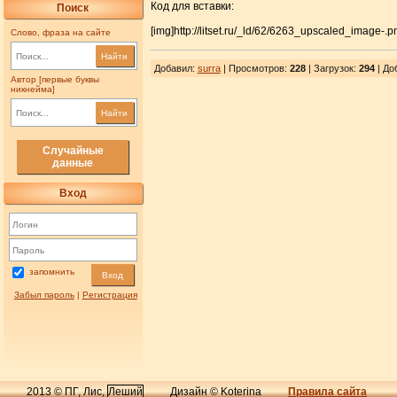
Код для вставки:
Поиск
[img]http://litset.ru/_ld/62/6263_upscaled_image-.p
Слово, фраза на сайте
Найти
Добавил
:
surra
| Просмотров
:
228
|
Загрузок
:
294
| До
Автор [первые буквы
никнейма]
Найти
Случайные
данные
Вход
запомнить
Вход
Забыл пароль
|
Регистрация
2013 © ПГ, Лис,
Леший
Дизайн © Koterina
Правила сайта