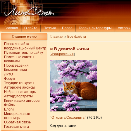
Главная
О сайте
Поэзия
Проза
Теория литературы
Авторы
Главное меню
Главная
»
Все файлы
Правила сайта
Координационный центр
В девятой жизни
Путеводитель по сайту
[
Изображения
]
Полезные советы
новичкам
Произведения
Комментарии
ЛитО
Форум
Текущие конкурсы
Авторские анонсы
Избранные авторы
Авто(р)портреты
Книги наших авторов
Файлы
Блоги
Мемориальные
[
Открыть/Сохранить
] (76.1 Kb)
страницы
Обратная связь
Код для вставки:
Гостевая книга