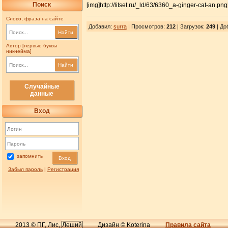
Поиск
[img]http://litset.ru/_ld/63/6360_a-ginger-cat-an.png
Слово, фраза на сайте
Добавил
:
surra
| Просмотров
:
212
|
Загрузок
:
249
| До
Найти
Автор [первые буквы
никнейма]
Найти
Случайные
данные
Вход
запомнить
Вход
Забыл пароль
|
Регистрация
2013 © ПГ, Лис,
Леший
Дизайн © Koterina
Правила сайта