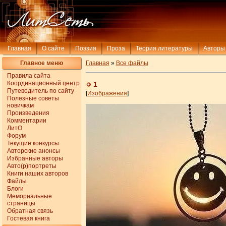
Главная
О сайте
Поэзия
Проза
Теория литературы
Авторы
Главное меню
Главная
»
Все файлы
Правила сайта
Координационный центр
1
Путеводитель по сайту
[
Изображения
]
Полезные советы
новичкам
Произведения
Комментарии
ЛитО
Форум
Текущие конкурсы
Авторские анонсы
Избранные авторы
Авто(р)портреты
Книги наших авторов
Файлы
Блоги
Мемориальные
страницы
Обратная связь
Гостевая книга