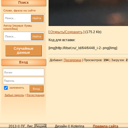
Поиск
Слово, фраза на сайте
Найти
Автор [первые буквы
никнейма]
[
Открыть/Сохранить
] (175.2 Kb)
Найти
Код для вставки:
[img]http://litset.ru/_ld/64/6448_i-2-.png[/img]
Случайные
данные
Добавил
:
Прозерпина
| Просмотров
:
194
|
Загрузок
:
2
Вход
запомнить
Вход
Забыл пароль
|
Регистрация
2013 © ПГ, Лис,
Леший
Дизайн © Koterina
Правила сайта