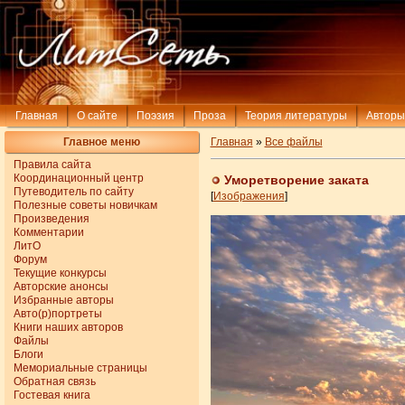
Главная
О сайте
Поэзия
Проза
Теория литературы
Авторы
Главное меню
Главная
»
Все файлы
Правила сайта
Координационный центр
Уморетворение заката
Путеводитель по сайту
[
Изображения
]
Полезные советы новичкам
Произведения
Комментарии
ЛитО
Форум
Текущие конкурсы
Авторские анонсы
Избранные авторы
Авто(р)портреты
Книги наших авторов
Файлы
Блоги
Мемориальные страницы
Обратная связь
Гостевая книга