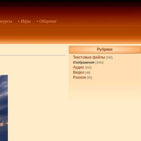
нкурсы
• Игры
• Общение
Рубрики
Текстовые файлы
[500]
Изображения
[3393]
Аудио
[450]
Видео
[48]
Разное
[65]