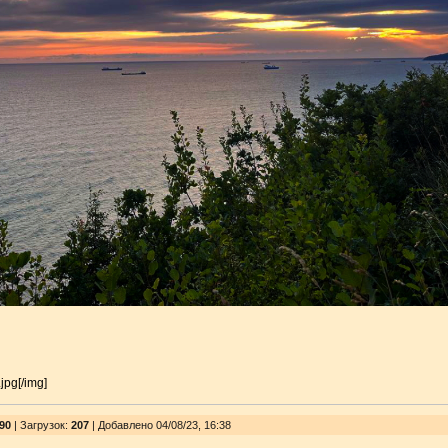
.jpg[/img]
90
|
Загрузок
:
207
| Добавлено 04/08/23, 16:38