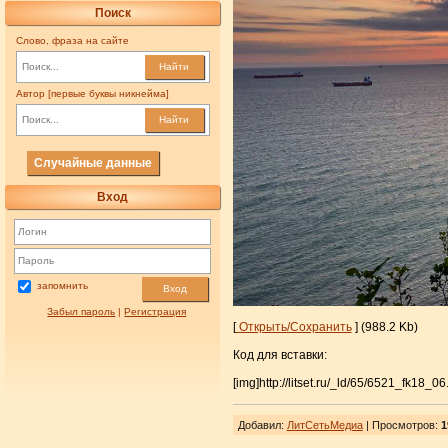
Поиск
Слово, фраза на сайте
Найти
Автор [первые буквы никнейма]
Найти
Случайные данные
Вход
запомнить
Вход
Забыл пароль
|
Регистрация
[
Открыть/Сохранить
] (988.2 Kb)
Код для вставки:
[img]http://litset.ru/_ld/65/6521_fk18_06
Добавил
:
ЛитСетьМедиа
| Просмотров
:
1